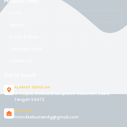
Helpful Links
Profile
Sejarah
Article & News
Lowongan Kerja
Contact us
Get in touch
ALAMAT SEKOLAH
Jl. H.Djalil, Redisari,Kabupaten Kebumen, Jawa
Tengah 54472
EMAIL US
mtsn4kebumen4g@gmail.com