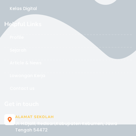
Kelas Digital
Helpful Links
Profile
Sejarah
Article & News
Lowongan Kerja
Contact us
Get in touch
ALAMAT SEKOLAH
Jl. H.Djalil, Redisari,Kabupaten Kebumen, Jawa
Tengah 54472