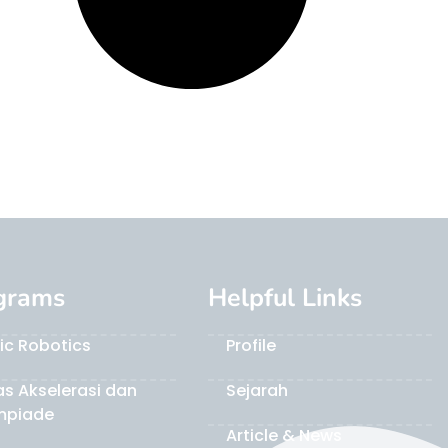
grams
Helpful Links
ic Robotics
Profile
as Akselerasi dan
Sejarah
mpiade
Article & News