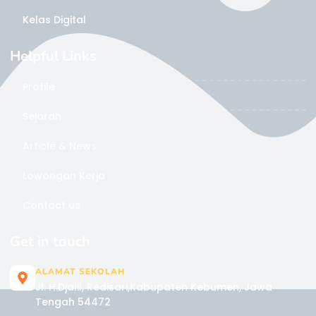
Kelas Digital
Helpful Links
Profile
Sejarah
Article & News
Lowongan Kerja
Contact us
Get in touch
ALAMAT SEKOLAH
Jl. H.Djalil, Redisari,Kabupaten Kebumen, Jawa
Tengah 54472