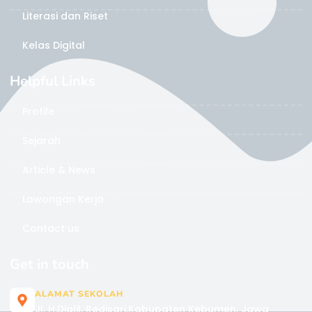
Literasi dan Riset
Kelas Digital
Helpful Links
Profile
Sejarah
Article & News
Lowongan Kerja
Contact us
Get in touch
ALAMAT SEKOLAH
Jl. H.Djalil, Redisari,Kabupaten Kebumen, Jawa