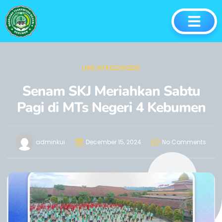
UNCATEGORIZED
Senam SKJ Meriahkan Sabtu
Pagi di MTs Negeri 4 Kebumen
adminkui
December 15, 2024
No Comments