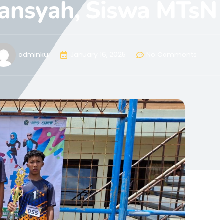
ansyah, Siswa MTsN
adminkui
January 16, 2025
No Comments