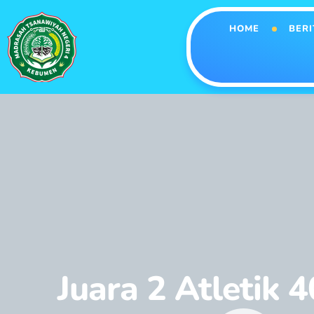
HOME
BERI
Juara 2 Atletik