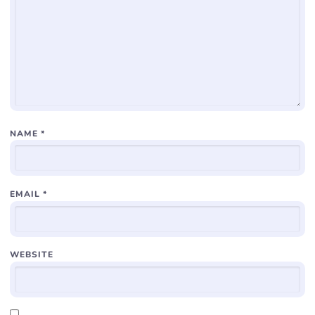
NAME
*
EMAIL
*
WEBSITE