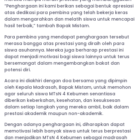
“Penghargaan ini kami berikan sebagai bentuk apresiasi
atas dedikasi para pembina yang telah bekerja keras
dalam mengarahkan dan melatih siswa untuk mencapai
hasil terbaik,” tambah Bapak Mistam.
Para pembina yang mendapat penghargaan tersebut
merasa bangga atas prestasi yang diraih oleh para
siswa asuhannya. Mereka juga berharap prestasi ini
dapat menjadi motivasi bagi siswa lainnya untuk terus
bersemangat dalam mengembangkan bakat dan
potensi diri.
Acara ini diakhiri dengan doa bersama yang dipimpin
oleh Kepala Madrasah, Bapak Mistam, untuk memohon
agar seluruh siswa MTsN 4 Kebumen senantiasa
diberikan keberkahan, kesehatan, dan kesuksesan
dalam setiap langkah yang mereka ambil, baik dalam
prestasi akademik maupun non-akademik.
Dengan adanya penghargaan ini, diharapkan dapat
memotivasi lebih banyak siswa untuk terus berprestasi
dan menjadikan MTsN 4 Kebumen sebagai madrasah