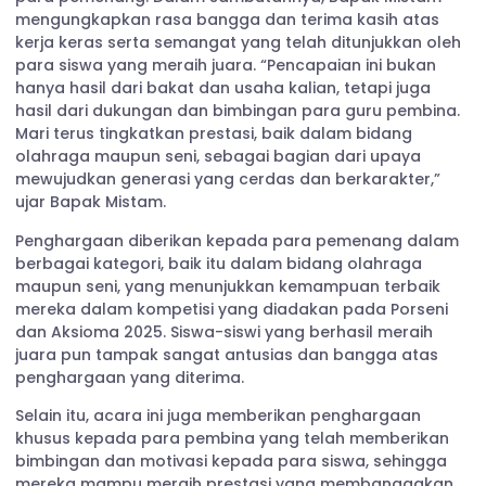
mengungkapkan rasa bangga dan terima kasih atas
kerja keras serta semangat yang telah ditunjukkan oleh
para siswa yang meraih juara. “Pencapaian ini bukan
hanya hasil dari bakat dan usaha kalian, tetapi juga
hasil dari dukungan dan bimbingan para guru pembina.
Mari terus tingkatkan prestasi, baik dalam bidang
olahraga maupun seni, sebagai bagian dari upaya
mewujudkan generasi yang cerdas dan berkarakter,”
ujar Bapak Mistam.
Penghargaan diberikan kepada para pemenang dalam
berbagai kategori, baik itu dalam bidang olahraga
maupun seni, yang menunjukkan kemampuan terbaik
mereka dalam kompetisi yang diadakan pada Porseni
dan Aksioma 2025. Siswa-siswi yang berhasil meraih
juara pun tampak sangat antusias dan bangga atas
penghargaan yang diterima.
Selain itu, acara ini juga memberikan penghargaan
khusus kepada para pembina yang telah memberikan
bimbingan dan motivasi kepada para siswa, sehingga
mereka mampu meraih prestasi yang membanggakan.