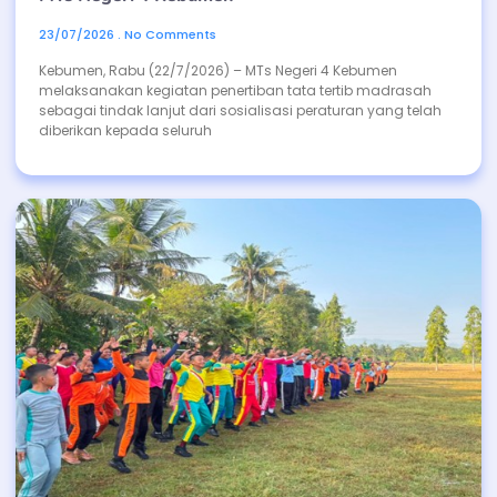
23/07/2026
No Comments
Kebumen, Rabu (22/7/2026) – MTs Negeri 4 Kebumen
melaksanakan kegiatan penertiban tata tertib madrasah
sebagai tindak lanjut dari sosialisasi peraturan yang telah
diberikan kepada seluruh