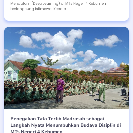
Mendalam (Deep Learning) di MTs Negeri 4 Kebumen
berlangsung istimewa. Kepala
Penegakan Tata Tertib Madrasah sebagai
Langkah Nyata Menumbuhkan Budaya Disiplin di
MTs Negeri 4 Kebumen