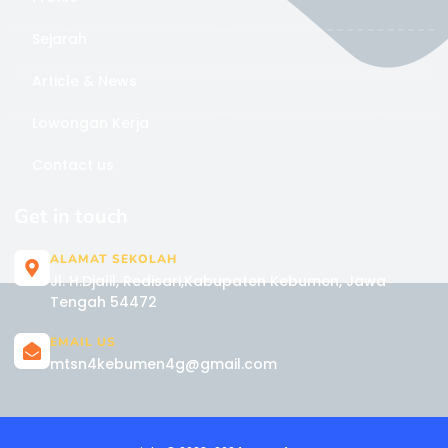
Sejarah
Article & News
Lowongan Kerja
Contact us
Get in touch
ALAMAT SEKOLAH
Jl. H.Djalil, Redisari,Kabupaten Kebumen, Jawa
Tengah 54472
EMAIL US
mtsn4kebumen4g@gmail.com