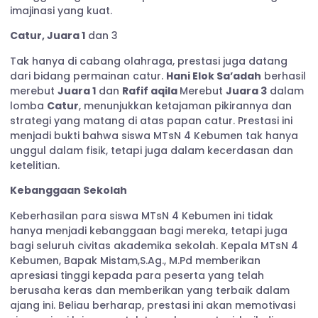
imajinasi yang kuat.
Catur, Juara 1
dan 3
Tak hanya di cabang olahraga, prestasi juga datang
dari bidang permainan catur.
Hani Elok Sa’adah
berhasil
merebut
Juara 1
dan
Rafif aqila
Merebut
Juara 3
dalam
lomba
Catur
, menunjukkan ketajaman pikirannya dan
strategi yang matang di atas papan catur. Prestasi ini
menjadi bukti bahwa siswa MTsN 4 Kebumen tak hanya
unggul dalam fisik, tetapi juga dalam kecerdasan dan
ketelitian.
Kebanggaan Sekolah
Keberhasilan para siswa MTsN 4 Kebumen ini tidak
hanya menjadi kebanggaan bagi mereka, tetapi juga
bagi seluruh civitas akademika sekolah. Kepala MTsN 4
Kebumen, Bapak Mistam,S.Ag., M.Pd memberikan
apresiasi tinggi kepada para peserta yang telah
berusaha keras dan memberikan yang terbaik dalam
ajang ini. Beliau berharap, prestasi ini akan memotivasi