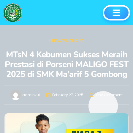
UNCATEGORIZED
MTsN 4 Kebumen Sukses Meraih
Prestasi di Porseni MALIGO FEST
2025 di SMK Ma’arif 5 Gombong
adminkui
February 27, 2025
One Comment