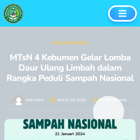
UNCATEGORIZED
MTsN 4 Kebumen Gelar Lomba
Daur Ulang Limbah dalam
Rangka Peduli Sampah Nasional
adminkui
March 28, 2025
No Comments