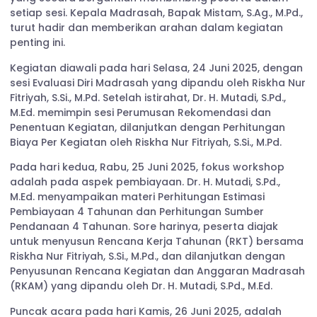
setiap sesi.
Kepala Madrasah, Bapak Mistam, S.Ag., M.Pd.,
turut hadir dan memberikan arahan dalam kegiatan
penting ini.
Kegiatan diawali pada hari Selasa, 24 Juni 2025, dengan
sesi Evaluasi Diri Madrasah yang dipandu oleh Riskha Nur
Fitriyah, S.Si., M.Pd.
Setelah istirahat, Dr. H. Mutadi, S.Pd.,
M.Ed. memimpin sesi Perumusan Rekomendasi dan
Penentuan Kegiatan, dilanjutkan dengan Perhitungan
Biaya Per Kegiatan oleh Riskha Nur Fitriyah, S.Si., M.Pd.
Pada hari kedua, Rabu, 25 Juni 2025, fokus workshop
adalah pada aspek pembiayaan. Dr. H. Mutadi, S.Pd.,
M.Ed. menyampaikan materi Perhitungan Estimasi
Pembiayaan 4 Tahunan dan Perhitungan Sumber
Pendanaan 4 Tahunan.
Sore harinya, peserta diajak
untuk menyusun Rencana Kerja Tahunan (RKT) bersama
Riskha Nur Fitriyah, S.Si., M.Pd., dan dilanjutkan dengan
Penyusunan Rencana Kegiatan dan Anggaran Madrasah
(RKAM) yang dipandu oleh Dr. H. Mutadi, S.Pd., M.Ed.
Puncak acara pada hari Kamis, 26 Juni 2025, adalah