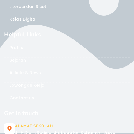
Literasi dan Riset
Kelas Digital
Helpful Links
Profile
Sejarah
Article & News
Lowongan Kerja
Contact us
Get in touch
ALAMAT SEKOLAH
Jl. H.Djalil, Redisari,Kabupaten Kebumen, Jawa