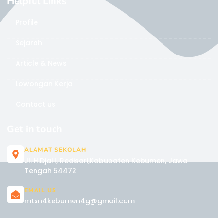
Helpful Links
Profile
Sejarah
Article & News
Lowongan Kerja
Contact us
Get in touch
ALAMAT SEKOLAH
Jl. H.Djalil, Redisari,Kabupaten Kebumen, Jawa
Tengah 54472
EMAIL US
mtsn4kebumen4g@gmail.com