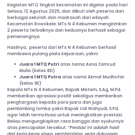
Kegiatan MTQ tingkat kecamatan ini digelar pada hari
Selasa, 12 Agustus 2025, dan diikuti oleh peserta dari
berbagai sekolah dan madrasah dari wilayah
Kecamatan Rowokele. MTs N 4 Kebumen mengirimkan
2 peserta terbaiknya dan keduanya berhasil sebagai
pemenangnya.
Hasilnya, peserta dari MTs N 4 Kebumen berhasil
membawa pulang piala kejuaraan, yakni:
Juara 1 MTQ Putri
atas nama Asna Zamrud
Mulia (kelas 8D)
Juara 1 MTQ Putra
atas nama Akmal Mudhofar
(kelas 9E)
Kepala MTs N 4 Kebumen, Bapak Mistam, S.Ag, M.Pd.
memberikan apresiasi positif sekaligus memberikan
penghargaan kepada para juara dan juga
pembimbing lomba yakni Bapak Udi Wahyudi, S.Pd,
agar lebih termotivasi untuk meningkatkan prestasi.
Beliau mengungkapkan rasa bangga dan syukurnya
atas pencapaian tersebut.
“Prestasi ini adalah hasil
dari kerja keras siswa, pembimbing, serta dukungan