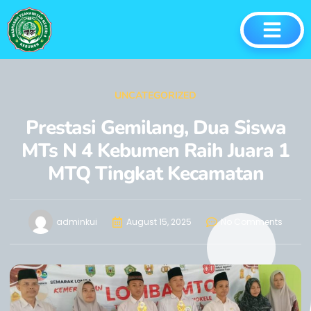
UNCATEGORIZED
Prestasi Gemilang, Dua Siswa
MTs N 4 Kebumen Raih Juara 1
MTQ Tingkat Kecamatan
adminkui
August 15, 2025
No Comments