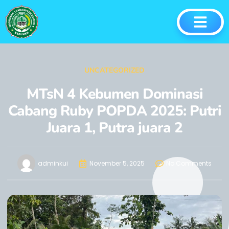
UNCATEGORIZED
MTsN 4 Kebumen Dominasi
Cabang Ruby POPDA 2025: Putri
Juara 1, Putra juara 2
adminkui
November 5, 2025
No Comments