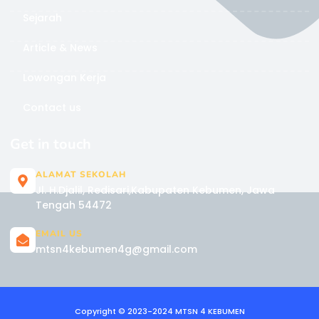
Sejarah
Article & News
Lowongan Kerja
Contact us
Get in touch
ALAMAT SEKOLAH
Jl. H.Djalil, Redisari,Kabupaten Kebumen, Jawa
Tengah 54472
EMAIL US
mtsn4kebumen4g@gmail.com
Copyright © 2023-2024 MTSN 4 KEBUMEN