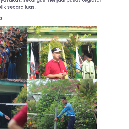
syarakat
, sekaligus menjadi pusat kegiatan
ik secara luas.
a