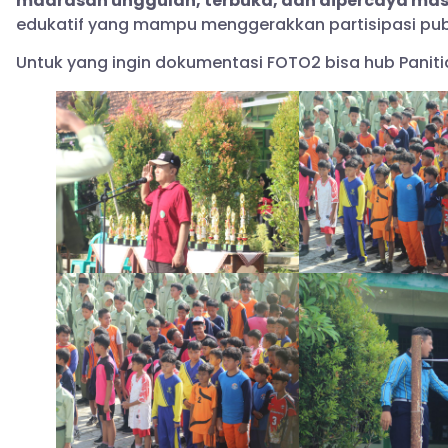
madrasah unggulan, terbuka, dan dipercaya ma
edukatif yang mampu menggerakkan partisipasi publ
Untuk yang ingin dokumentasi FOTO2 bisa hub Paniti