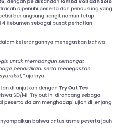
26
, dengan pelaksanaan
lomba Voli dan Solo
adrasah dipenuhi peserta dan pendukung yang
petisi berlangsung sengit namun tetap
ri 4 Kebumen sebagai pusat perhatian
 dalam keterangannya menegaskan bahwa
tegis untuk membangun semangat
mbaga pendidikan, serta menegaskan
syarakat,”
ujarnya.
atan dilanjutkan dengan
Try Out Tes
siswa SD/MI. Try out ini dirancang sebagai
l peserta dalam menghadapi ujian di jenjang
enyampaikan bahwa antusiasme peserta jauh