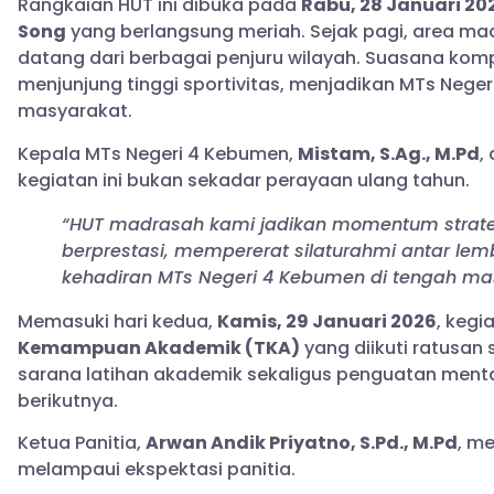
Rangkaian HUT ini dibuka pada
Rabu, 28 Januari 20
Song
yang berlangsung meriah. Sejak pagi, area m
datang dari berbagai penjuru wilayah. Suasana kom
menjunjung tinggi sportivitas, menjadikan MTs Nege
masyarakat.
Kepala MTs Negeri 4 Kebumen,
Mistam, S.Ag., M.Pd
,
kegiatan ini bukan sekadar perayaan ulang tahun.
“HUT madrasah kami jadikan momentum stra
berprestasi, mempererat silaturahmi antar le
kehadiran MTs Negeri 4 Kebumen di tengah ma
Memasuki hari kedua,
Kamis, 29 Januari 2026
, kegi
Kemampuan Akademik (TKA)
yang diikuti ratusan 
sarana latihan akademik sekaligus penguatan menta
berikutnya.
Ketua Panitia,
Arwan Andik Priyatno, S.Pd., M.Pd
, m
melampaui ekspektasi panitia.