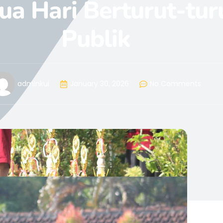
 Hari Berturut-turu
Publik
adminkui
January 30, 2026
No Comments