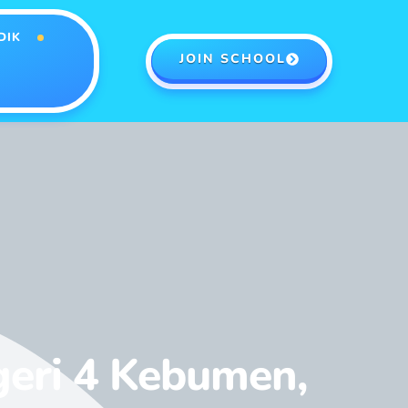
DIK
JOIN SCHOOL
geri 4 Kebumen,