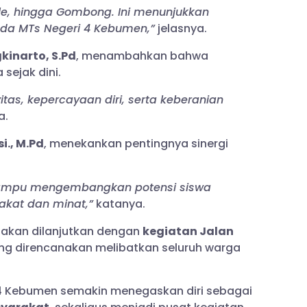
le, hingga Gombong. Ini menunjukkan
da MTs Negeri 4 Kebumen,”
jelasnya.
kinarto, S.Pd
, menambahkan bahwa
sejak dini.
vitas, kepercayaan diri, serta keberanian
a.
i., M.Pd
, menekankan pentingnya sinergi
ampu mengembangkan potensi siswa
akat dan minat,”
katanya.
 akan dilanjutkan dengan
kegiatan Jalan
ang direncanakan melibatkan seluruh warga
i 4 Kebumen semakin menegaskan diri sebagai