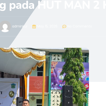
ing pada HUT MAN 2
adminkui
May 15, 2026
No Comments