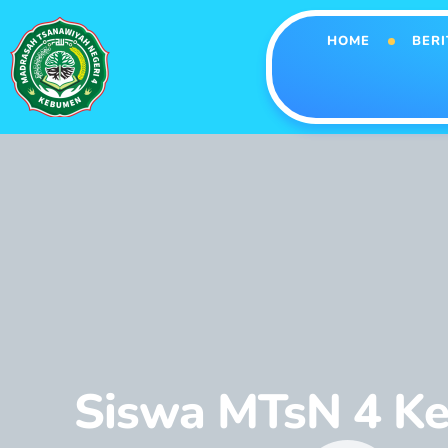
HOME
BERI
Siswa MTsN 4 Ke